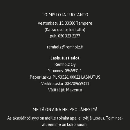
TOIMISTO JA TUOTANTO
Vestonkatu 15, 33580 Tampere
(
Katso osoite kartalla
)
puh. 050 323 2177
remholz@remholz.fi
Laskutustiedot
Remholz Oy
Y-tunnus: 0965931-1
Paperilasku: PL 93526, 00021 LASKUTUS
Verkkolasku: 003709659311
Välittäjä: Maventa
MEITÄ ON AINA HELPPO LÄHESTYÄ
Asiakaslähtöisyys on meille toimintapa, ei tyhjä lupaus. Toiminta-
alueemme on koko Suomi.