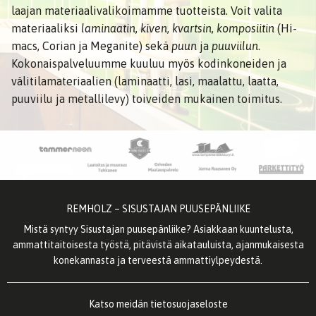
laajan materiaalivalikoimamme tuotteista. Voit valita
materiaaliksi
laminaatin
,
kiven
,
kvartsin
,
komposiitin
(Hi-
macs, Corian ja Meganite) sekä
puun
ja
puuviilun
.
Kokonaispalveluumme kuuluu myös kodinkoneiden ja
välitilamateriaalien (laminaatti, lasi, maalattu, laatta,
puuviilu ja metallilevy) toiveiden mukainen toimitus.
REMHOLZ – SISUSTAJAN PUUSEPÄNLIIKE
Mistä syntyy Sisustajan puusepänliike? Asiakkaan kuuntelusta,
ammattitaitoisesta työstä, pitävistä aikatauluista, ajanmukaisesta
konekannasta ja terveestä ammattiylpeydestä.
Katso meidän
tietosuojaseloste