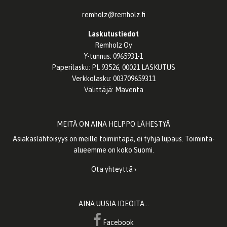
remholz@remholz.fi
Laskutustiedot
Remholz Oy
Y-tunnus: 0965931-1
Paperilasku: PL 93526, 00021 LASKUTUS
Verkkolasku: 003709659311
Välittäjä: Maventa
MEITÄ ON AINA HELPPO LÄHESTYÄ
Asiakaslähtöisyys on meille toimintapa, ei tyhjä lupaus. Toiminta-
alueemme on koko Suomi.
Ota yhteyttä ›
AINA UUSIA IDEOITA…
Facebook