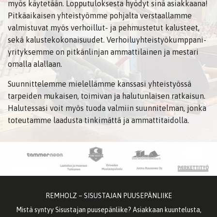
myös käytetään. Lopputuloksesta hyödyt sinä asiakkaana!
Pitkäaikaisen yhteistyömme pohjalta verstaallamme
valmistuvat myös verhoillut- ja pehmustetut kalusteet,
sekä kalustekokonaisuudet. Verhoiluyhteistyökumppani-
yrityksemme on pitkänlinjan ammattilainen ja mestari
omalla alallaan.
Suunnittelemme mielellämme kanssasi yhteistyössä
tarpeiden mukaisen, toimivan ja halutunlaisen ratkaisun.
Halutessasi voit myös tuoda valmiin suunnitelman, jonka
toteutamme laadusta tinkimättä ja ammattitaidolla.
REMHOLZ – SISUSTAJAN PUUSEPÄNLIIKE
Mistä syntyy Sisustajan puusepänliike? Asiakkaan kuuntelusta,