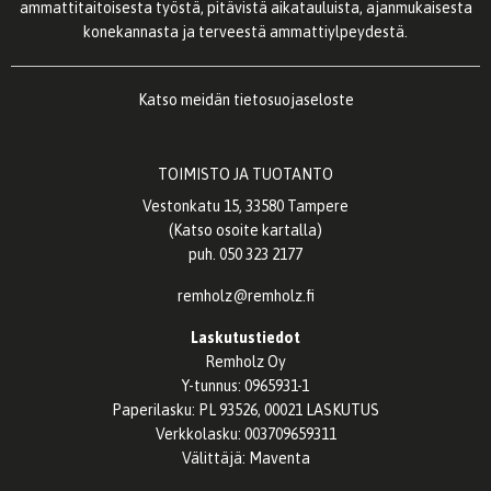
ammattitaitoisesta työstä, pitävistä aikatauluista, ajanmukaisesta
konekannasta ja terveestä ammattiylpeydestä.
Katso meidän
tietosuojaseloste
TOIMISTO JA TUOTANTO
Vestonkatu 15, 33580 Tampere
(
Katso osoite kartalla
)
puh. 050 323 2177
remholz@remholz.fi
Laskutustiedot
Remholz Oy
Y-tunnus: 0965931-1
Paperilasku: PL 93526, 00021 LASKUTUS
Verkkolasku: 003709659311
Välittäjä: Maventa